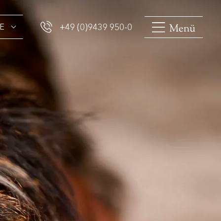
Menü
E
+49 (0)9439 950-0