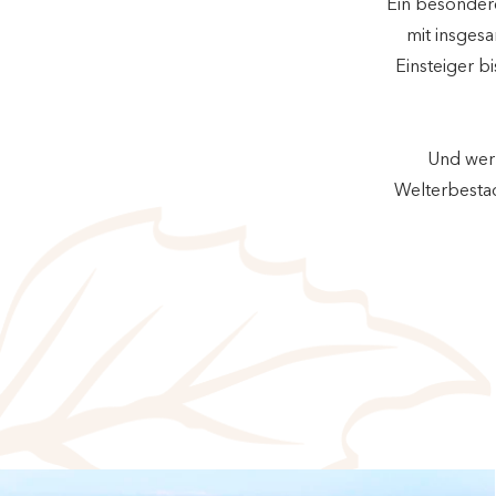
Ein besondere
mit insges
Einsteiger b
Und wer 
Welterbestad