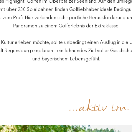
s Highlight: Golfen im Oberpfälzer Seenland. Auf den umlie
amt über 230 Spielbahnen finden Golfliebhaber ideale Beding
is zum Profi. Hier verbinden sich sportliche Herausforderung u
Panoramen zu einem Golferlebnis der Extraklasse.
Kultur erleben möchte, sollte unbedingt einen Ausflug in di
t Regensburg einplanen – ein lohnendes Ziel voller Geschichte
und bayerischem Lebensgefühl.
...aktiv i