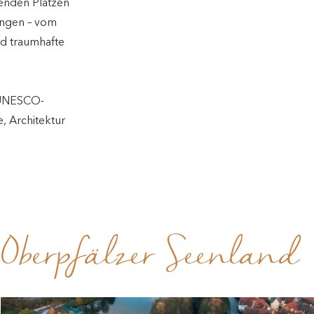
genden Plätzen
ungen – vom
nd traumhafte
e UNESCO-
, Architektur
m Oberpfälzer Seenland