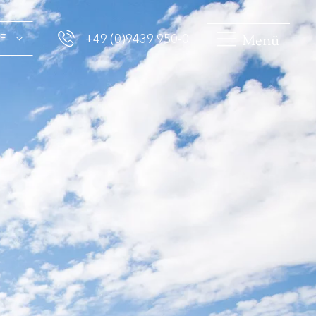
Menü
E
+49 (0)9439 950-0