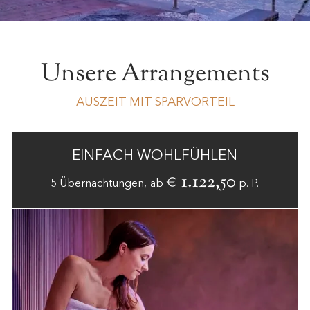
Unsere Arrangements
AUSZEIT MIT SPARVORTEIL
USS TAG 6-GANG
GEN
€ 346,50
htung
ab
p. P.
2-7
Übernach