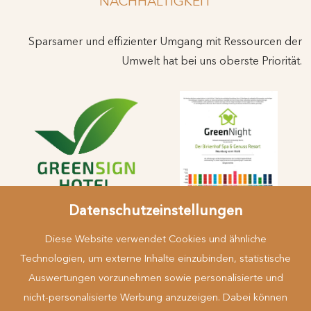
NACHHALTIGKEIT
Sparsamer und effizienter Umgang mit Ressourcen der
Umwelt hat bei uns oberste Priorität.
Datenschutzeinstellungen
Diese Website verwendet Cookies und ähnliche
Technologien, um externe Inhalte einzubinden, statistische
Auswertungen vorzunehmen sowie personalisierte und
nicht-personalisierte Werbung anzuzeigen. Dabei können
Mehr erfahren