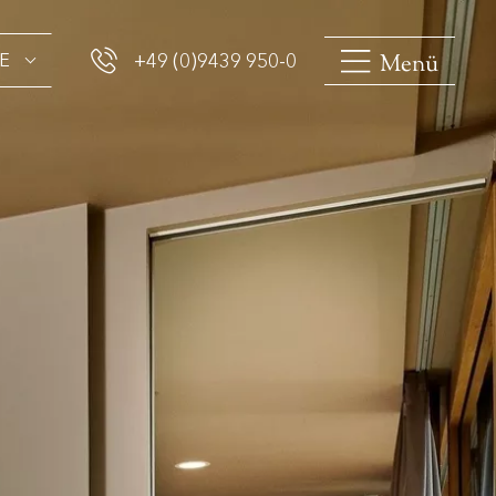
Menü
E
+49 (0)9439 950-0