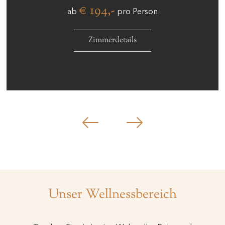
€ 194,-
ab
pro Person
Zimmerdetails
Unser Wellnessbereich