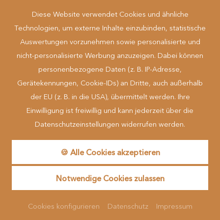
Diese Website verwendet Cookies und ähnliche
Technologien, um externe Inhalte einzubinden, statistische
Auswertungen vorzunehmen sowie personalisierte und
nicht-personalisierte Werbung anzuzeigen. Dabei können
Mehr erfahren
personenbezogene Daten (z. B. IP-Adresse,
Gerätekennungen, Cookie-IDs) an Dritte, auch außerhalb
der EU (z. B. in die USA), übermittelt werden. Ihre
... zu Gast in der Natur
Einwilligung ist freiwillig und kann jederzeit über die
Datenschutzeinstellungen widerrufen werden.
made by
🍪 Alle Cookies akzeptieren
Reguest Messenger
Notwendige Cookies zulassen
Wenn Sie den Messenger nutzen möchten müssen Sie die
Cookies von Reguest akzeptieren!
Cookies konfigurieren
Datenschutz
Impressum
Akzeptieren
Einstellungen