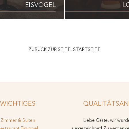
EISVOGEL
L
ZURÜCK ZUR SEITE: STARTSEITE
WICHTIGES
QUALITÄTSAN
Zimmer & Suiten
Liebe Gäste, wir wur
estaurant Eisvogel
ausgezeichnet! Zu verdank