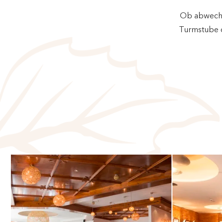
Ob abwechsl
Turmstube o