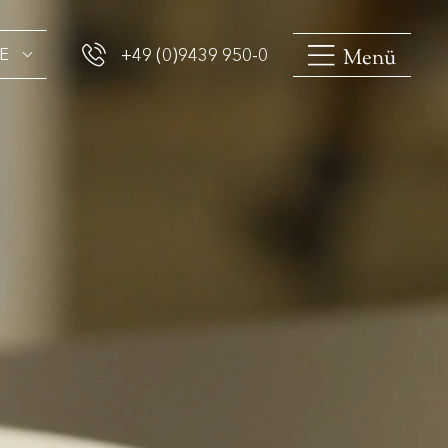
Menü
E
+49 (0)9439 950-0