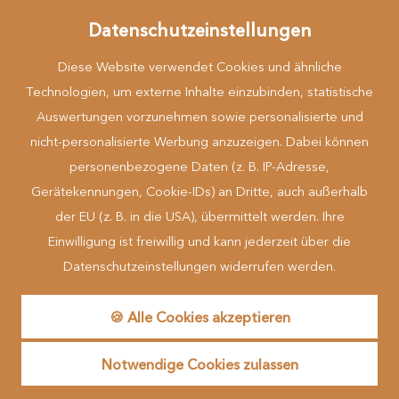
Datenschutzeinstellungen
Diese Website verwendet Cookies und ähnliche
Technologien, um externe Inhalte einzubinden, statistische
Auswertungen vorzunehmen sowie personalisierte und
nicht-personalisierte Werbung anzuzeigen. Dabei können
Mehr erfahren
personenbezogene Daten (z. B. IP-Adresse,
Gerätekennungen, Cookie-IDs) an Dritte, auch außerhalb
der EU (z. B. in die USA), übermittelt werden. Ihre
... zu Gast in der Natur
Einwilligung ist freiwillig und kann jederzeit über die
Datenschutzeinstellungen widerrufen werden.
made by
🍪 Alle Cookies akzeptieren
Reguest Messenger
Notwendige Cookies zulassen
Wenn Sie den Messenger nutzen möchten müssen Sie die