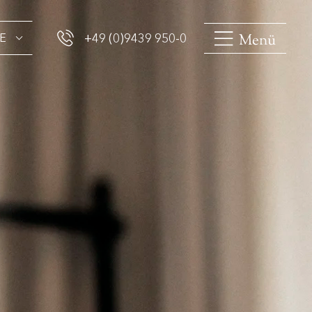
Menü
E
+49 (0)9439 950-0