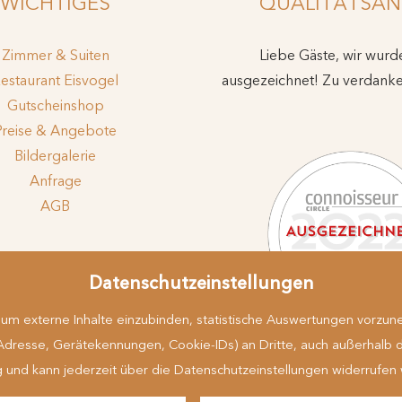
WICHTIGES
QUALITÄTSAN
Zimmer & Suiten
Liebe Gäste, wir wur
estaurant Eisvogel
ausgezeichnet! Zu verdank
Gutscheinshop
Preise & Angebote
Bildergalerie
Anfrage
AGB
ssum
Datenschutz
Datenschutzeinstellungen
es
Sitemap
Infos
iheit
Hinweisgeberportal
m externe Inhalte einzubinden, statistische Auswertungen vorzune
esse, Gerätekennungen, Cookie-IDs) an Dritte, auch außerhalb der EU
lig und kann jederzeit über die Datenschutzeinstellungen widerrufen
griff