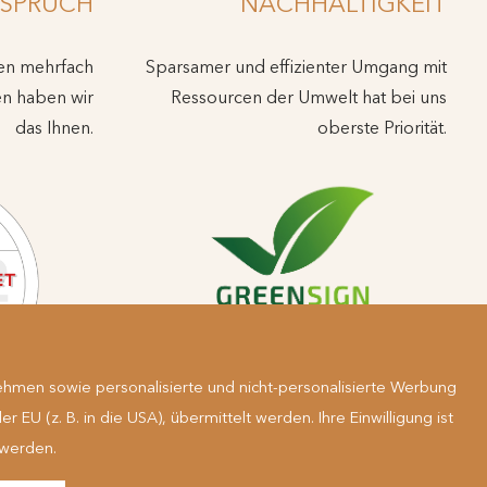
SPRUCH
NACHHALTIGKEIT
den mehrfach
Sparsamer und effizienter Umgang mit
en haben wir
Ressourcen der Umwelt hat bei uns
das Ihnen.
oberste Priorität.
hmen sowie personalisierte und nicht-personalisierte Werbung
 (z. B. in die USA), übermittelt werden. Ihre Einwilligung ist
 werden.