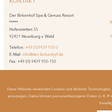
KONTAKT
Der Birkenhof Spa & Genuss Resort
*****
R
Hofenstetten 55
92431 Neunburg v. Wald
Telefon:
+49 (0)9439 950-0
E-Mail:
info@der-birkenhof.de
Fax: +49 (0) 9439 950-150
Impre
#derbirkenhof
Cooki
Barrierefre
Diese Website verwendet Cookies und ähnliche Technologien, u
anzuzeigen. Dabei können personenbezogene Daten (z. B. IP-Adr
freiwil
Suchbe