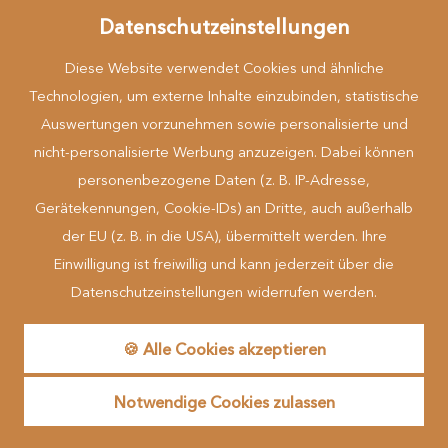
Datenschutzeinstellungen
Diese Website verwendet Cookies und ähnliche
Technologien, um externe Inhalte einzubinden, statistische
Auswertungen vorzunehmen sowie personalisierte und
nicht-personalisierte Werbung anzuzeigen. Dabei können
Mehr erfahren
personenbezogene Daten (z. B. IP-Adresse,
Gerätekennungen, Cookie-IDs) an Dritte, auch außerhalb
der EU (z. B. in die USA), übermittelt werden. Ihre
... zu Gast in der Natur
Einwilligung ist freiwillig und kann jederzeit über die
Datenschutzeinstellungen widerrufen werden.
made by
🍪 Alle Cookies akzeptieren
Reguest Messenger
Notwendige Cookies zulassen
Wenn Sie den Messenger nutzen möchten müssen Sie die