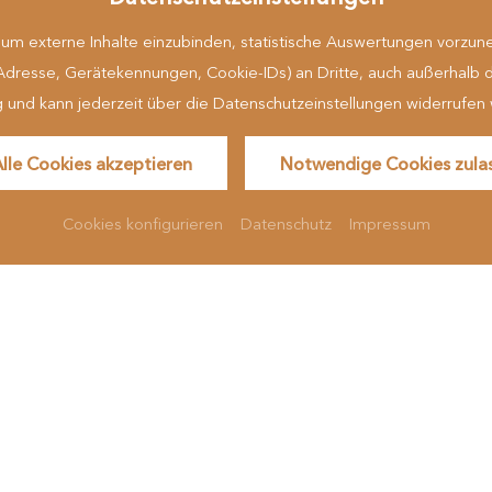
es
Sitemap
Infos
iheit
Hinweisgeberportal
m externe Inhalte einzubinden, statistische Auswertungen vorzune
esse, Gerätekennungen, Cookie-IDs) an Dritte, auch außerhalb der EU
lig und kann jederzeit über die Datenschutzeinstellungen widerrufen
griff
Auszeichnunge
Alle Cookies akzeptieren
Notwendige Cookies zula
Cookies konfigurieren
Datenschutz
Impressum
... 