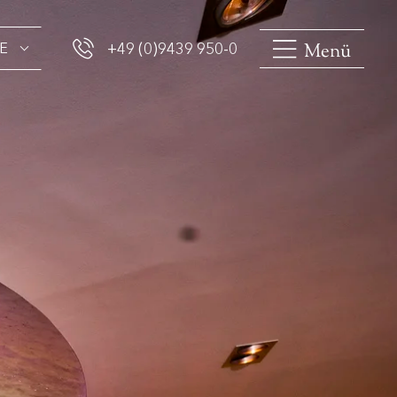
Menü
E
+49 (0)9439 950-0