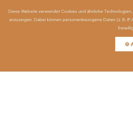
Cooki
Barrierefre
Diese Website verwendet Cookies und ähnliche Technologien, u
anzuzeigen. Dabei können personenbezogene Daten (z. B. IP-Adr
freiwil
Suchbe
🍪 
made by