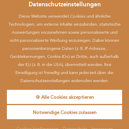
Datenschutzeinstellungen
Diese Website verwendet Cookies und ähnliche
Technologien, um externe Inhalte einzubinden, statistische
Auswertungen vorzunehmen sowie personalisierte und
nicht-personalisierte Werbung anzuzeigen. Dabei können
Mehr erfahren
personenbezogene Daten (z. B. IP-Adresse,
Gerätekennungen, Cookie-IDs) an Dritte, auch außerhalb
der EU (z. B. in die USA), übermittelt werden. Ihre
... zu Gast in der Natur
Einwilligung ist freiwillig und kann jederzeit über die
Datenschutzeinstellungen widerrufen werden.
made by
🍪 Alle Cookies akzeptieren
Reguest Messenger
Notwendige Cookies zulassen
Wenn Sie den Messenger nutzen möchten müssen Sie die
Cookies von Reguest akzeptieren!
Cookies konfigurieren
Datenschutz
Impressum