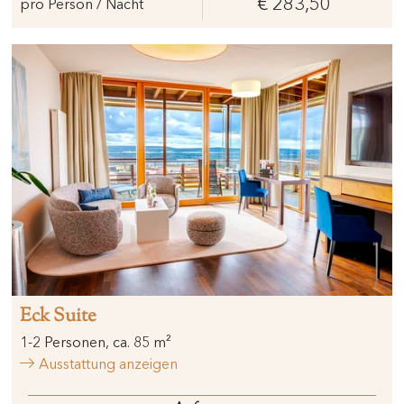
€ 283,50
pro Person / Nacht
Eck Suite
1
-
2
Personen
,
ca.
85
m²
Ausstattung anzeigen