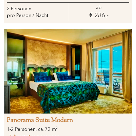
ab
2
Personen
€ 286,-
pro Person / Nacht
Panorama Suite Modern
1
-
2
Personen
,
ca.
72
m²