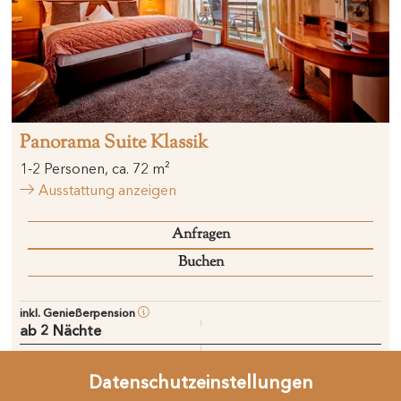
Panorama Suite Klassik
1
-
2
Personen
,
ca.
72
m²
Ausstattung anzeigen
Anfragen
Buchen
inkl. Genießerpension
ab 2 Nächte
ab
2
Personen
€ 250,-
Datenschutzeinstellungen
pro Person / Nacht