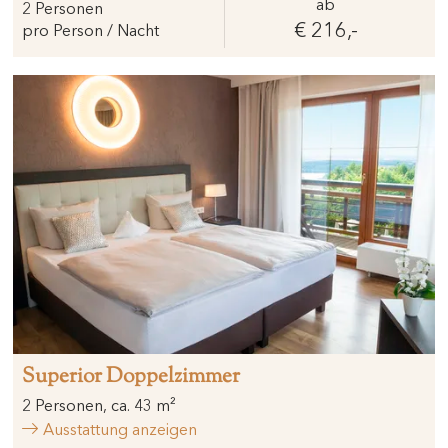
ab
2
Personen
€ 216,-
pro Person / Nacht
Superior Doppelzimmer
2
Personen
,
ca.
43
m²
Ausstattung anzeigen